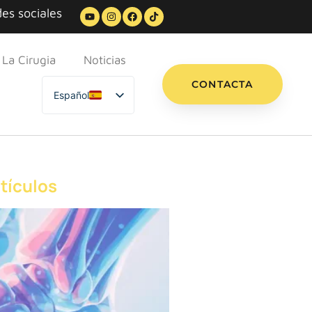
es sociales
La Cirugia
Noticias
CONTACTA
Español
English
Italiano
tículos