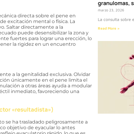
granulomas, s
marzo 23, 2026
ecánica directa sobre el pene en
La consulta sobre 
de excitación mental o física. La
. Saltar directamente a la
Read More »
ecuado puede desensibilizar la zona y
te fuertes para lograr una erección, lo
tener la rigidez en un encuentro
e a la genitalidad exclusiva. Olvidar
nción únicamente en el pene limita el
mulación a otras áreas ayuda a modular
réctil inmediato, favoreciendo una
ctor «resultadista»)
to se ha trasladado peligrosamente a
o objetivo de eyacular lo antes
reflejo eyaculatorio rápido, lo que es