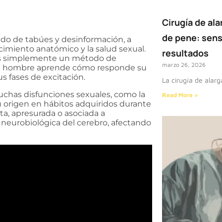
Cirugía de al
de pene: sens
do de tabúes y desinformación, a
cimiento anatómico y la salud sexual.
resultados
 es simplemente un método de
marzo 26, 2026
 el hombre aprende cómo responde su
s fases de excitación.
La cirugía de alar
uchas disfunciones sexuales, como la
Read More »
u origen en hábitos adquiridos durante
ta, apresurada o asociada a
neurobiológica del cerebro, afectando