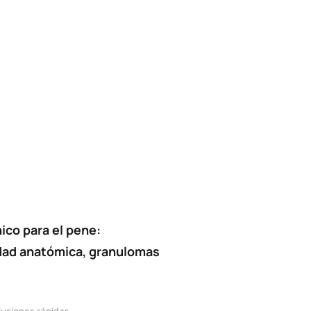
ico para el pene:
dad anatómica, granulomas
uciones rápidas