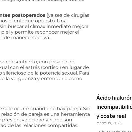
ntes postoperados
(ya sea de cirugías
os el enfoque opuesto. Una
sin buscar el clímax inmediato mejora
la piel y permite reconocer mejor el
ón
de manera efectiva.
ser descubierto, con prisa o con
ual con el estrés (cortisol) en lugar de
 silencioso de la potencia sexual. Para
r de la vergüenza y entenderlo como
Ácido hialurón
incompatibili
e solo ocurre cuando no hay pareja. Sin
 relación de pareja es una herramienta
y coste real
 presión, velocidad y ritmo son
marzo 19, 2026
dad de las relaciones compartidas.
La búsqueda de sol