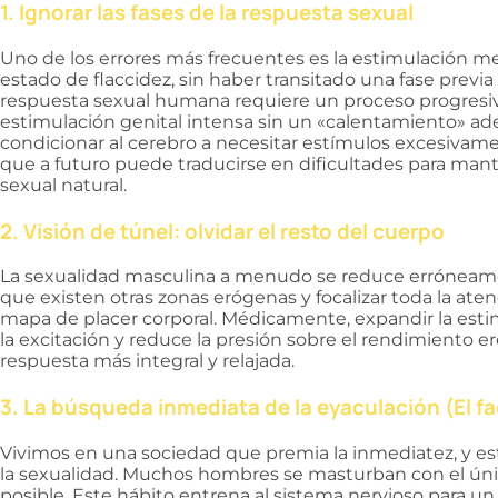
1. Ignorar las fases de la respuesta sexual
Uno de los errores más frecuentes es la estimulación m
estado de flaccidez, sin haber transitado una fase previa 
respuesta sexual humana requiere un proceso progresivo
estimulación genital intensa sin un «calentamiento» ad
condicionar al cerebro a necesitar estímulos excesivamen
que a futuro puede traducirse en dificultades para man
sexual natural.
2. Visión de túnel: olvidar el resto del cuerpo
La sexualidad masculina a menudo se reduce erróneament
que existen otras zonas erógenas y focalizar toda la ate
mapa de placer corporal. Médicamente, expandir la esti
la excitación y reduce la presión sobre el rendimiento e
respuesta más integral y relajada.
3. La búsqueda inmediata de la eyaculación (El fa
Vivimos en una sociedad que premia la inmediatez, y es
la sexualidad. Muchos hombres se masturban con el únic
posible. Este hábito entrena al sistema nervioso para un 